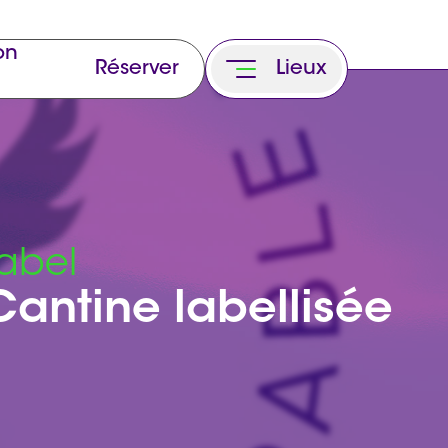
on
Réserver
Lieux
abel
antine labellisée