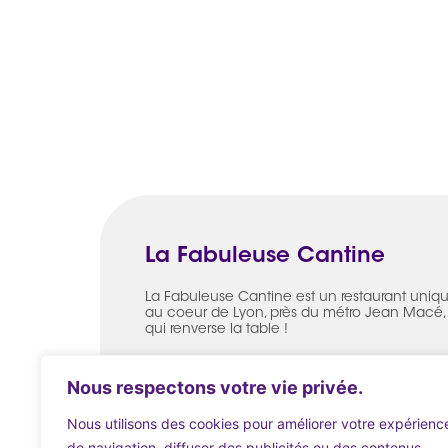
La Fabuleuse Cantine
La Fabuleuse Cantine est un restaurant uniq
au coeur de Lyon, près du métro Jean Macé,
qui renverse la table !
Nous redonnons vie aux invendus bios de
l’agriculture raisonnée, les transformant en pl
Nous respectons votre vie privée.
aussi bons que beaux, témoignant de notre
engagement pour une cuisine à la fois
Nous utilisons des cookies pour améliorer votre expérienc
créative, durable et responsable.
de navigation, diffuser des publicités ou des contenus