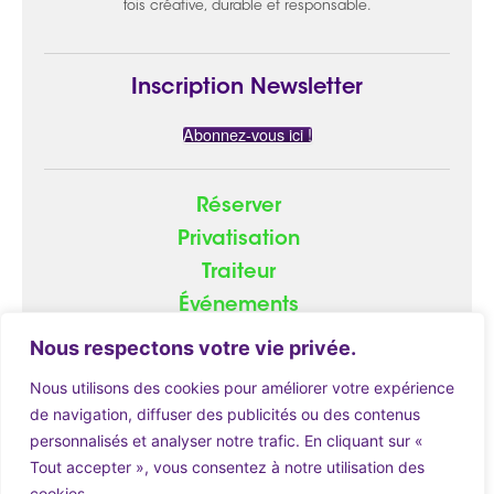
fois créative, durable et responsable.
Inscription Newsletter
Abonnez-vous ici !
Réserver
Privatisation
Traiteur
Événements
Groupe
Nous respectons votre vie privée.
Nous utilisons des cookies pour améliorer votre expérience
de navigation, diffuser des publicités ou des contenus
personnalisés et analyser notre trafic. En cliquant sur «
© 2026
ATOME.red
|
Mentions Légales
Tout accepter », vous consentez à notre utilisation des
cookies.