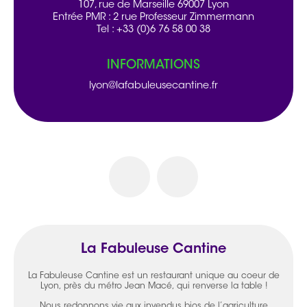
107, rue de Marseille 69007 Lyon
Entrée PMR : 2 rue Professeur Zimmermann
Tel : +33 (0)6 76 58 00 38
INFORMATIONS
lyon@lafabuleusecantine.fr
La Fabuleuse Cantine
La Fabuleuse Cantine est un restaurant unique au coeur de
Lyon, près du métro Jean Macé, qui renverse la table !
Nous redonnons vie aux invendus bios de l’agriculture