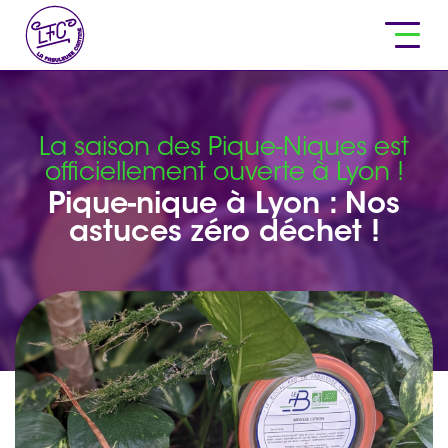
La saison des Pique-Niques est
officiellement ouverte à Lyon !
Pique-nique à Lyon : Nos
astuces zéro déchet !